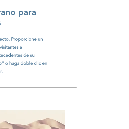
rano para
s
yecto. Proporcione un
isitantes a
tecedentes de su
to" o haga doble clic en
r.