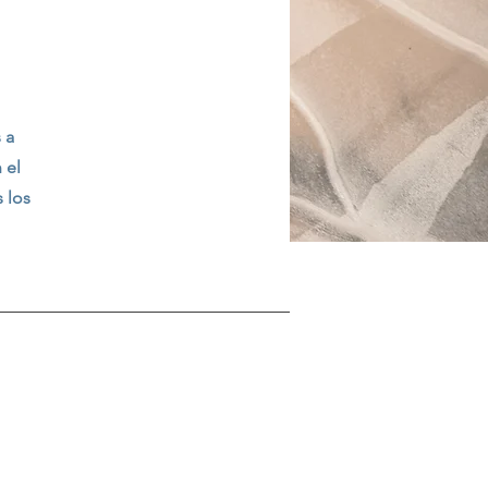
 a
 el
 los