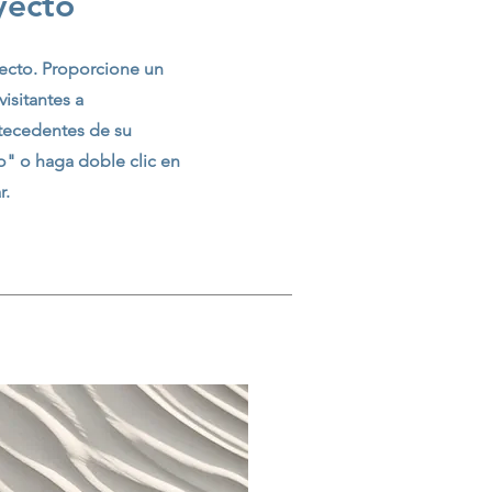
yecto
yecto. Proporcione un
isitantes a
tecedentes de su
to" o haga doble clic en
r.