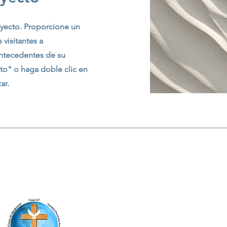
oyecto. Proporcione un
 visitantes a
antecedentes de su
xto" o haga doble clic en
ar.
Iglesia Cristo El Redentor