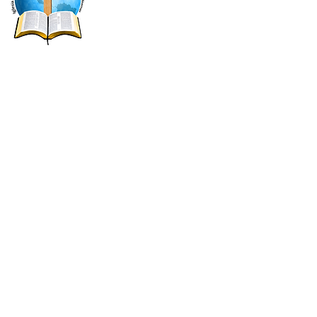
de Yucaipa
de Apertura
Contácta
7:00 pm
TEL. (909) 797-804
7:00 pm
FAX. (909) 797-90
Correo Electrónic
9:00 am