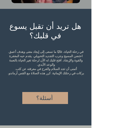
هل تريد أن تقبل يسوع
في قلبك؟
في رحلة الحياة، غالبًا ما نسعى إلى إيجاد معنى وهدف أعمق.
احتضن المسيح وجرب التجديد التحويلي. يقدم حبه المغفرة
والقوة والإرشاد. افتح قلبك له الآن لرحلة تغير الحياة بالنعمة
والوعد الأبدي.
أتمنى أن تجد السلام والفرح في معرفته عن كثب.
بركات في رحلتك الإيمانية. كرر هذه الصلاة مع القس أرماندو.
أسئلة؟