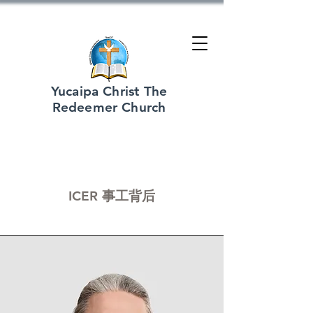
Yucaipa Christ The
Redeemer Church
团队
ICER 事工背后